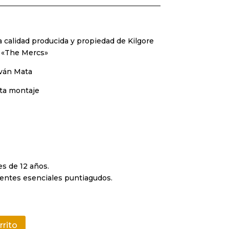
a calidad producida y propiedad de Kilgore
n «The Mercs»
Iván Mata
ita montaje
s de 12 años.
ntes esenciales puntiagudos.
rrito