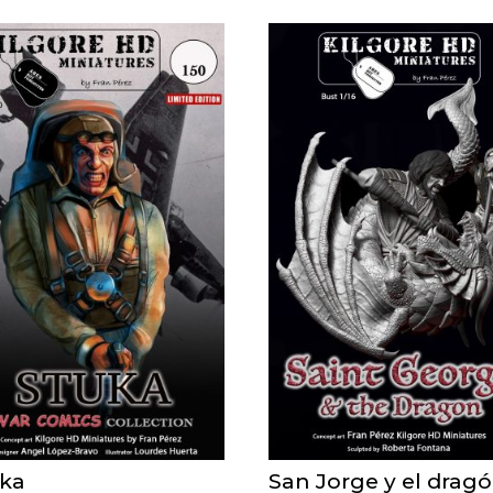
uka
San Jorge y el drag