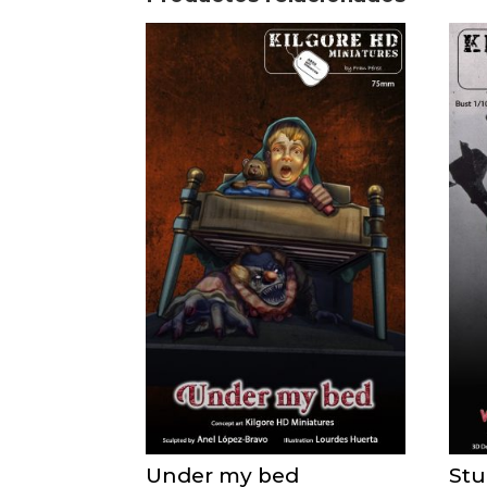
Under my bed
St