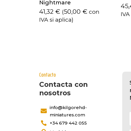
Nightmare
45
41,32
€
50,00
€
(
con
IVA 
IVA si aplica)
Contacto
Contacta con
nosotros
info@kilgorehd-

miniatures.com

+34 679 442 055