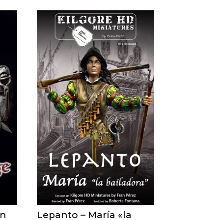
ón
Lepanto – María «la