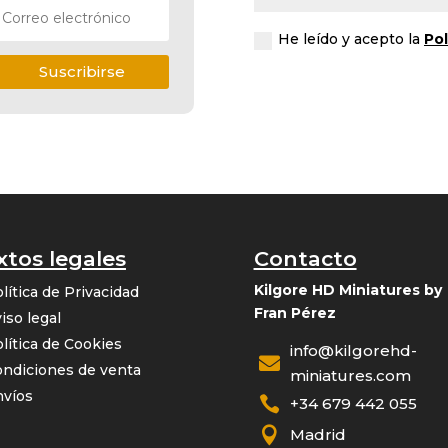
He leído y acepto la
Pol
Suscribirse
xtos legales
Contacto
Kilgore HD Miniatures by
lítica de Privacidad
Fran Pérez
iso legal
lítica de Cookies
info@kilgorehd-

ndiciones de venta
miniatures.com
nvíos

+34 679 442 055

Madrid