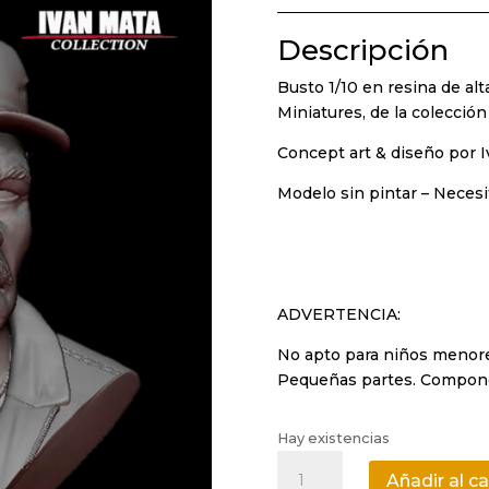
Descripción
Busto 1/10 en resina de alt
Miniatures, de la colecció
Concept art & diseño por 
Modelo sin pintar – Neces
ADVERTENCIA:
No apto para niños menore
Pequeñas partes. Compone
Hay existencias
Blade
Añadir al ca
-