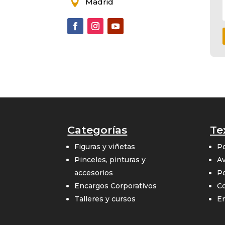

Madrid
Categorías
Te
Figuras y viñetas
Po
Pinceles, pinturas y
Av
accesorios
Po
Encargos Corporativos
Co
Talleres y cursos
E