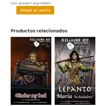
Solo quedan 1 disponibles
Añadir al carrito
West
Coast
-
FULL
Productos relacionados
PACK
cantidad