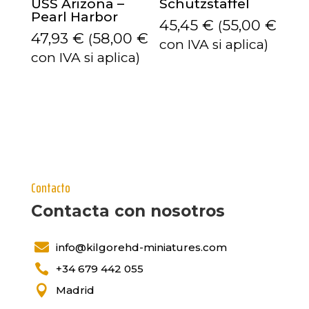
USS Arizona –
Schutzstaffel
Pearl Harbor
45,45
€
55,00
€
(
47,93
€
58,00
€
(
con IVA si aplica)
con IVA si aplica)
Contacto
Contacta con nosotros

info@kilgorehd-miniatures.com

+34 679 442 055

Madrid