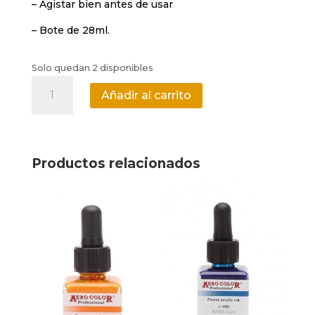
– Agistar bien antes de usar
– Bote de 28ml.
Solo quedan 2 disponibles
Tinta
Añadir al carrito
acrílica
Aero
Color
Professional
Productos relacionados
Schmincke
-
Magenta
primario
cantidad