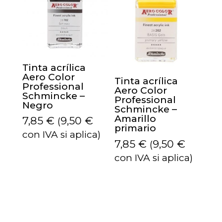
Tinta acrílica
Aero Color
Tinta acrílica
Professional
Aero Color
Schmincke –
Professional
Negro
Schmincke –
Amarillo
7,85
€
9,50
€
(
primario
con IVA si aplica)
7,85
€
9,50
€
(
con IVA si aplica)