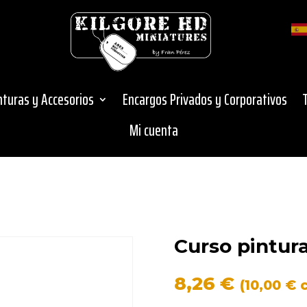
inturas y Accesorios
Encargos Privados y Corporativos
Mi cuenta
Curso pintur
8,26
€
(
10,00
€
c