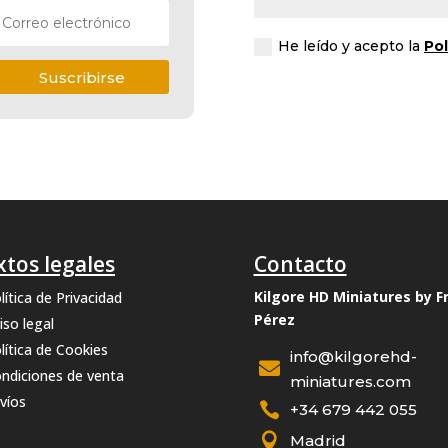
He leído y acepto la
Pol
Suscribirse
xtos legales
Contacto
Kilgore HD Miniatures by F
lítica de Privacidad
Pérez
iso legal
lítica de Cookies
info@kilgorehd-

ndiciones de venta
miniatures.com
víos

+34 679 442 055

Madrid