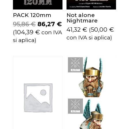
PACK 120mm
Not alone
Nightmare
El
El
95,86
€
86,27
€
41,32
€
50,00
€
(
precio
precio
104,39
€
(
con IVA
con IVA si aplica)
original
actual
si aplica)
era:
es:
95,86 €.
86,27 €.