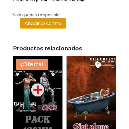
Solo quedan 1 disponibles
Añadir al carrito
Bragg
-
Zabaart
cantidad
Productos relacionados
¡Oferta!