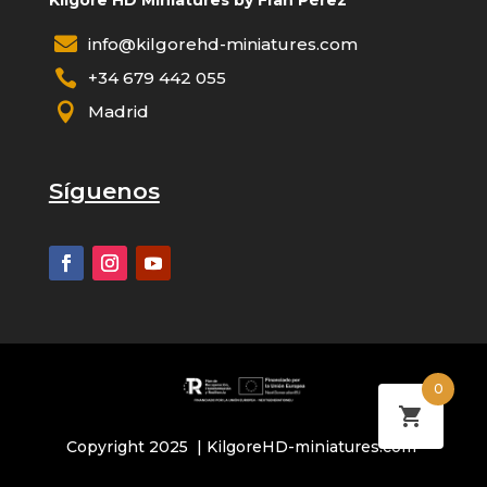

info@kilgorehd-miniatures.com

+34 679 442 055

Madrid
Síguenos
0
Copyright 2025 | KilgoreHD-miniatures.com